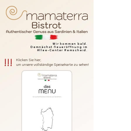
Wir kommen bald.
Demnächst Neueröffnung im
Allee-Center Remscheid.
!!!
Klicken Sie hier,
um unsere vollständige Speisekarte zu sehen!