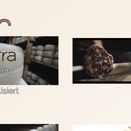
ento
isiert