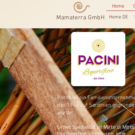
Home
Mamaterra GmbH
Home DE
Pacini ist ein
Familienunternehm
das 1944 auf Sardinien gegründe
wurde.
Unser Spezialität ist Mirto di Mirt
Hochwertige Spirituosen, eine