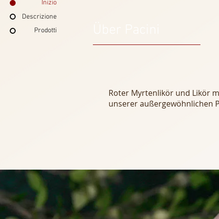
Inizio
Descrizione
Über Pacini
Die Firma Pacini
Prodotti
das 1944 auf Sa
Wir produzieren, m
Tradition und die 
Roter Myrtenlikör und Likör m
unserer außergewöhnlichen P