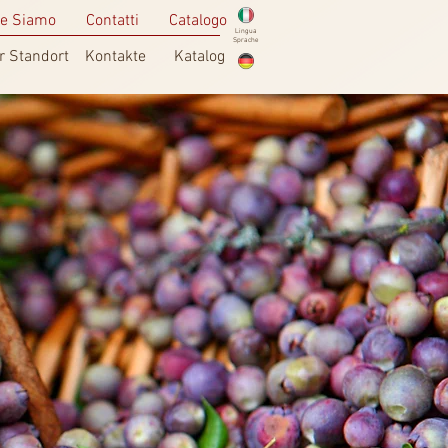
e Siamo
Contatti
Catalogo
Lingua
Sprache
r Standort
Kontakte
Katalog