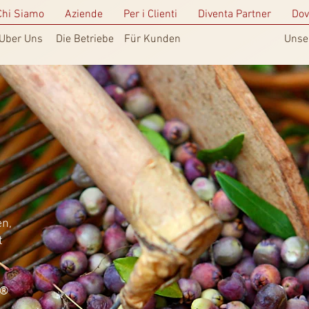
Chi Siamo
Aziende
Per i Clienti
Diventa Partner
Dov
Uber Uns
Die Betriebe
Für Kunden
Unse
en,
t
o®