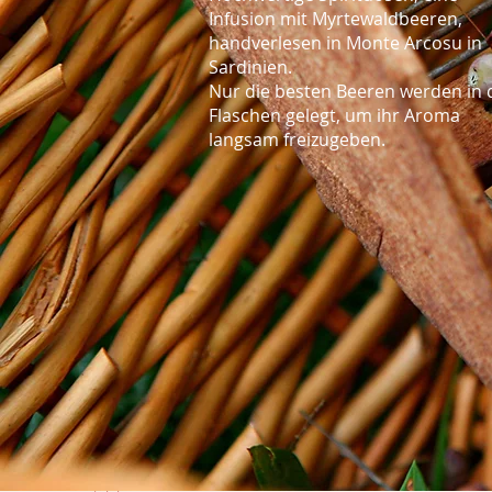
Infusion mit Myrtewaldbeeren,
handverlesen in Monte Arcosu in
Sardinien.
Nur die besten Beeren werden in 
Flaschen gelegt, um ihr Aroma
langsam freizugeben.